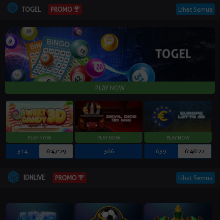
TOGEL
Lihat Semua
PROMO
314
6:47:28
366
639
6:46:21
IDNLIVE
Lihat Semua
PROMO