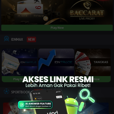
Play Now
NEW
IDNMAX
Play Now
Play Now
Play Now
NEW
SPORTBOOK