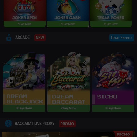
ARCADE
Lihat Semua
NEW
Play Now
Play Now
Play Now
BACCARAT LIVE PROXY
PROMO