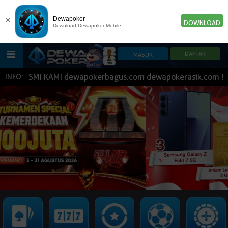
×
Dewapoker
DOWNLOAD
Download Dewapoker Mobile
RESMI KAMI dewapokerbagus.com dewapokerasik.com !!!BCA 
INFO:
HOME
POKER
SLOT GAME
IDN E-LOTTERY
NEW
NEW
SPORTBOOK
LIVE CASINO
IDNLIVE
NEW
TOGEL
ESPORTS
ARCADE
NEW
NEW
NEW
TEMBAK IKAN
IDNRAFFLE
IDNTRADE