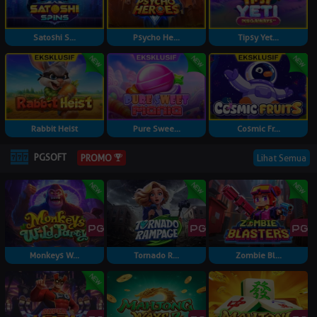
Satoshi S...
Psycho He...
Tipsy Yet...
Rabbit Heist
Pure Swee...
Cosmic Fr...
PGSOFT
Lihat Semua
PROMO
Monkeys W...
Tornado R...
Zombie Bl...