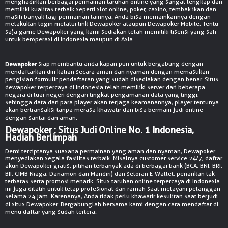
menghadirkan berbagai permainan taruhan online yang sangat lengkap dan
© Copyright 2026 dwp0kerways.com - All right reserved | 18+
memiliki kualitas terbaik seperti slot online, poker, casino, tembak ikan dan
masih banyak lagi permainan lainnya. Anda bisa memainkannya dengan
melakukan login melalui link Dewapoker ataupun Dewapoker Mobile. Tentu
VIDEO QRIS BCA
saja game Dewapoker yang kami sediakan telah memiliki lisensi yang sah
untuk beroperasi di Indonesia maupun di Asia.
siap membantu anda kapan pun untuk bergabung dengan
Dewapoker
mendaftarkan diri kalian secara aman dan nyaman dengan memastikan
pengisian formulir pendaftaran yang sudah disediakan dengan benar. Situs
dewapoker terpercaya di Indonesia telah memiliki server dari beberapa
negara di luar negeri dengan tingkat pengamanan data yang tinggi,
sehingga data dari para player akan terjaga keamanannya, player tentunya
akan bertransaksi tanpa merasa khawatir dan bisa bermain judi online
dengan santai dan aman.
Dewapoker : Situs Judi Online No. 1 Indonesia,
Hadiah Berlimpah
VIDEO DEPO QR GOPAY
Demi terciptanya suasana permainan yang aman dan nyaman, Dewapoker
menyediakan segala fasilitas terbaik. Misalnya customer service 24/7, daftar
akun Dewapoker gratis, pilihan terbanyak ada di berbagai bank (BCA, BNI, BRI,
BII, CIMB Niaga, Danamon dan Mandiri) dan setoran E-Wallet, penarikan tak
terbatas serta promosi menarik. Situs taruhan online terpercaya di Indonesia
ini juga dilatih untuk tetap profesional dan ramah saat melayani pelanggan
selama 24 jam. Karenanya, Anda tidak perlu khawatir kesulitan saat berjudi
di situs Dewapoker. Bergabunglah bersama kami dengan cara mendaftar di
menu daftar yang sudah tertera.