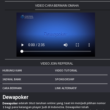
VIDEO CARA BERMAIN OMAHA
NEW
TANGKAS
RTP
DEPOSIT
WITHDRAW
PROMOSI
DOWNLOAD APLIKASI
VIDEO JOIN REFFERAL
HUBUNGI KAMI
VIDEO TUTORIAL
REFERRAL
JADWAL BANK
SPONSORSHIP
JACKPOT
CARA BERMAIN
LINK ALTERNATIF
VIP MEMBER
Dewapoker
adalah situs taruhan online yang saat ini menjadi pilihan nomor
Dewapoker
HUBUNGI KAMI
1 bagi para kalangan player judi di Indonesia. Dewapoker telah