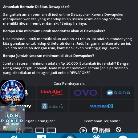
Amankah Bermain Di Situs Dewapoker?
Sangatlah aman bermain di judi online Dewapoker, Karena Dewapoker
merupakan website yang mendapatkan lisensi resmi dari pagcor dan
memiliki ribuan member dan aktif setiap harinya.
Berapa usia minimum untuk mendaftar akun di Dewapoker?
Usia minimal untuk memiliki akun adalah 21 tahun. Ini adalah standar yang
kita gunakan untuk hidup di seluruh dunia. Jadi, jangan mainkan aturan ini.
Jika ada masalah dengan usia, kami tidak akan bertanggung jawab.
Berapa jumlah setoran minimum di situs Dewapoker?
Jumlah setoran minimum adalah Rp 10.000. Bukankah itu rendah? Dengan
uang yang begitu banyak, Anda bisa memainkan semua jenis permainan
yang disediakan oleh agen judi online DEWAPOKER.
Cara Pembayaran:
Dukungan Perangkat :
Keamanan Terjamin :