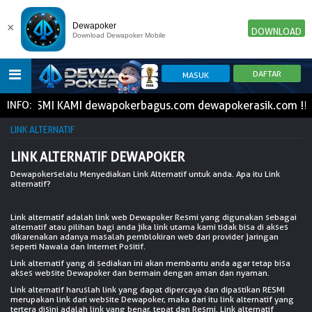
×
Dewapoker
DOWNLOAD
Download Dewapoker Mobile
LINK RESMI KAMI dewapokerbagus.com dewapokerasik.com !!
INFO:
HOME
LINK ALTERNATIF
LINK ALTERNATIF DEWAPOKER
POKER
SLOT GAME
IDN E-LOTTERY
Dewapoker selalu Menyediakan Link Alternatif untuk anda. Apa itu Link
alternatif?
NEW
NEW
SPORTBOOK
LIVE CASINO
IDNLIVE
Link alternatif adalah link web Dewapoker Resmi yang digunakan sebagai
alternatif atau pilihan bagi anda jika link utama kami tidak bisa di akses
NEW
dikarenakan adanya masalah pemblokiran web dari provider jaringan
seperti Nawala dan Internet Positif.
TOGEL
ESPORTS
ARCADE
Link alternatif yang di sediakan ini akan membantu anda agar tetap bisa
akses website Dewapoker dan bermain dengan aman dan nyaman.
NEW
NEW
NEW
Link alternatif haruslah link yang dapat dipercaya dan dipastikan RESMI
merupakan link dari website Dewapoker, maka dari itu link alternatif yang
TEMBAK IKAN
IDNRAFFLE
IDNTRADE
tertera disini adalah link yang benar, tepat dan Resmi. Link alternatif