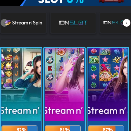
NEW
TANGKAS
RTP
DEPOSIT
WITHDRAW
PROMOSI
DOWNLOAD APLIKASI
REFERRAL
JACKPOT
VIP MEMBER
HUBUNGI KAMI
82%
81%
87%