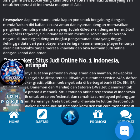
untuk beroperasi di Indonesia maupun di Asia.
siap membantu anda kapan pun untuk bergabung dengan
Dewapoker
mendaftarkan diri kalian secara aman dan nyaman dengan memastikan
pengisian formulir pendaftaran yang sudah disediakan dengan benar. Situs
dewapoker terpercaya di Indonesia telah memiliki server dari beberapa
negara di luar negeri dengan tingkat pengamanan data yang tinggi,
sehingga data dari para player akan terjaga keamanannya, player tentunya
akan bertransaksi tanpa merasa khawatir dan bisa bermain judi online
dengan santai dan aman.
Dewapoker : Situs Judi Online No. 1 Indonesia,
Hadiah Berlimpah
Demi terciptanya suasana permainan yang aman dan nyaman, Dewapoker
menyediakan segala fasilitas terbaik. Misalnya customer service 24/7, daftar
akun Dewapoker gratis, pilihan terbanyak ada di berbagai bank (BCA, BNI, BRI,
BII, CIMB Niaga, Danamon dan Mandiri) dan setoran E-Wallet, penarikan tak
terbatas serta promosi menarik. Situs taruhan online terpercaya di Indonesia
ini juga dilatih untuk tetap profesional dan ramah saat melayani pelanggan
selama 24 jam. Karenanya, Anda tidak perlu khawatir kesulitan saat berjudi
di situs Dewapoker. Bergabunglah bersama kami dengan cara mendaftar di
menu daftar yang sudah tertera.
HOME
DAFTAR
PROMOSI
LIVE CHAT
FAQ - Situs Terpercaya Dewapoker