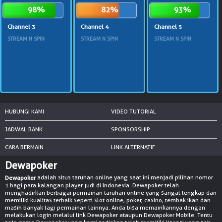
98%
82%
93%
Channel 3
Channel 4
Channel 5
STREAM N SPIN
STREAM N SPIN
STREAM N SPIN
HUBUNGI KAMI
VIDEO TUTORIAL
JADWAL BANK
SPONSORSHIP
CARA BERMAIN
LINK ALTERNATIF
Dewapoker
adalah situs taruhan online yang saat ini menjadi pilihan nomor
Dewapoker
1 bagi para kalangan player judi di Indonesia. Dewapoker telah
menghadirkan berbagai permainan taruhan online yang sangat lengkap dan
memiliki kualitas terbaik seperti slot online, poker, casino, tembak ikan dan
masih banyak lagi permainan lainnya. Anda bisa memainkannya dengan
melakukan login melalui link Dewapoker ataupun Dewapoker Mobile. Tentu
saja game Dewapoker yang kami sediakan telah memiliki lisensi yang sah